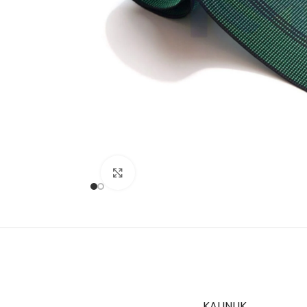
Büyütmek için tıklayın
KALINLIK