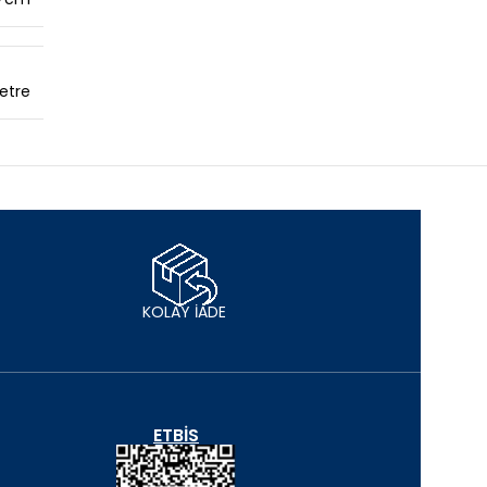
etre
KOLAY İADE
ETBIS