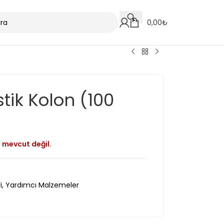
0,00
₺
stik Kolon (100
 mevcut değil.
i
,
Yardımcı Malzemeler