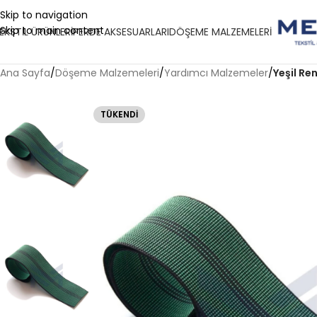
Skip to navigation
Skip to main content
EKSTIL ÜRÜNLERI
PERDE AKSESUARLARI
DÖŞEME MALZEMELERI
Ana Sayfa
/
Döşeme Malzemeleri
/
Yardımcı Malzemeler
/
Yeşil Re
TÜKENDI