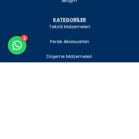
İletişim
KATEGORİLER
Tekstil Malzemeleri
2
Perde Aksesuarları
Döşeme Malzemeleri
SÖZLEŞMELER
Gizlilik Politikası
Mesafeli Satış Sözleşmesi
Teslimat ve İade Politikası
Şartlar ve Koşullar