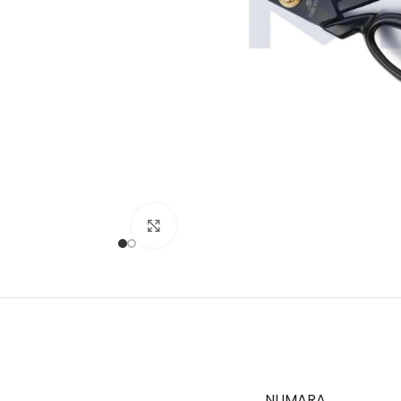
Büyütmek için tıklayın
NUMARA