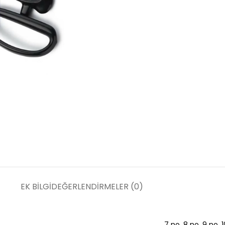
EK BILGI
DEĞERLENDIRMELER (0)
7 no
,
8 no
,
9 no
,
1