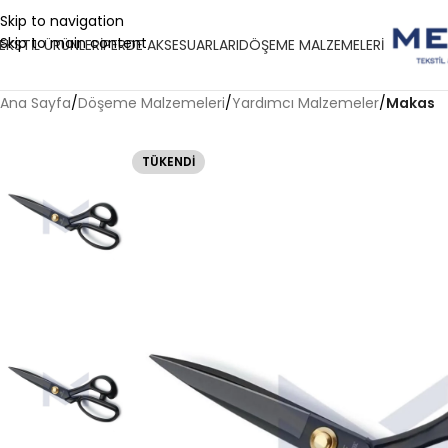
Skip to navigation
Skip to main content
EKSTIL ÜRÜNLERI
PERDE AKSESUARLARI
DÖŞEME MALZEMELERI
Ana Sayfa
/
Döşeme Malzemeleri
/
Yardımcı Malzemeler
/
Makas
TÜKENDI