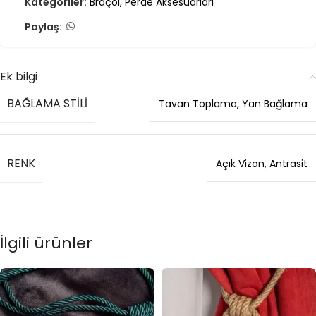
Kategoriler:
Braçol
,
Perde Aksesuarları
Paylaş:
Ek bilgi
BAĞLAMA STILI
Tavan Toplama
,
Yan Bağlama
RENK
Açık Vizon
,
Antrasit
İlgili ürünler