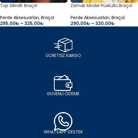
Top Silindir Braçol
Zamak Model Püsküllü Braçol
Perde Aksesuarları
,
Braçol
Perde Aksesuarları
,
Braçol
295,00
₺
–
325,00
₺
290,00
₺
–
320,00
₺
ÜCRETSİZ KARGO
GÜVENLİ ÖDEME
WHATSAPP DESTEK