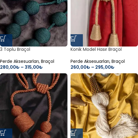
3 Toplu Braçol
Konik Model Hasır Braçol
Perde Aksesuarları
,
Braçol
Perde Aksesuarları
,
Braçol
280,00
₺
–
315,00
₺
260,00
₺
–
295,00
₺