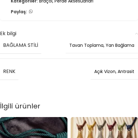
Kategoriler:
Braçol
,
Perde Aksesuarları
Paylaş:
Ek bilgi
BAĞLAMA STILI
Tavan Toplama
,
Yan Bağlama
RENK
Açık Vizon
,
Antrasit
İlgili ürünler