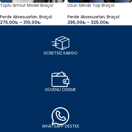
Toplu Armut Model Braçol
Uzun Silindir Top Braçol
Perde Aksesuarları
,
Braçol
Perde Aksesuarları
,
Braçol
275,00
₺
–
310,00
₺
295,00
₺
–
325,00
₺
ÜCRETSİZ KARGO
GÜVENLİ ÖDEME
WHATSAPP DESTEK