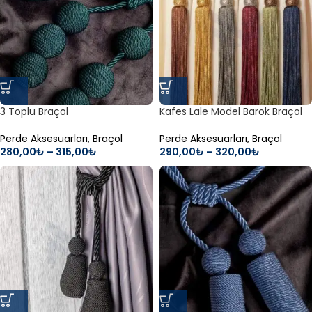
3 Toplu Braçol
Kafes Lale Model Barok Braçol
Perde Aksesuarları
,
Braçol
Perde Aksesuarları
,
Braçol
280,00
₺
–
315,00
₺
290,00
₺
–
320,00
₺