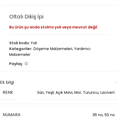
Oltalı Dikiş İpi
Bu ürün şu anda stokta yok veya mevcut değil.
Stok kodu:
Yok
Kategoriler:
Döşeme Malzemeleri
,
Yardımcı
Malzemeler
Paylaş:
Ek bilgi
RENK
Sarı
,
Yeşil
,
Açık Mavi
,
Mor
,
Turuncu
,
Lacivert
NUMARA
36 no
,
50 no