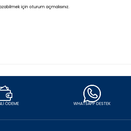
azabilmek için
oturum açmalısınız
.
Lİ ÖDEME
WHATSAPP DESTEK