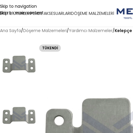
Skip to navigation
Skip to main content
EKSTIL ÜRÜNLERI
PERDE AKSESUARLARI
DÖŞEME MALZEMELERI
Ana Sayfa
/
Döşeme Malzemeleri
/
Yardımcı Malzemeler
/
Kelepçe
TÜKENDI