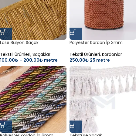
Lase Bulyon Saçak
Polyester Kordon İp 3mm
Tekstil Ürünleri
,
Saçaklar
Tekstil Ürünleri
,
Kordonlar
100,00
₺
–
200,00
₺
metre
250,00
₺
25 metre
Polyester Kordon İp 6mm
Tekstüre Saçak