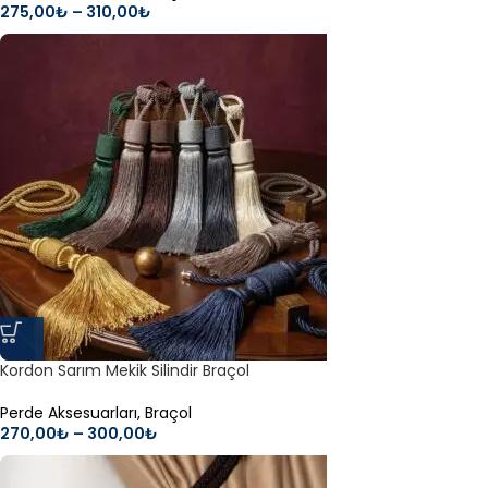
275,00
₺
–
310,00
₺
Kordon Sarım Mekik Silindir Braçol
Perde Aksesuarları
,
Braçol
270,00
₺
–
300,00
₺