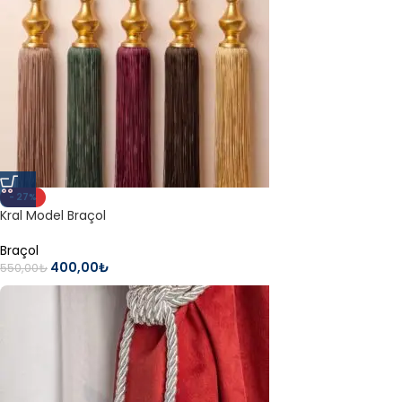
- 27%
Kral Model Braçol
Braçol
400,00
₺
550,00
₺