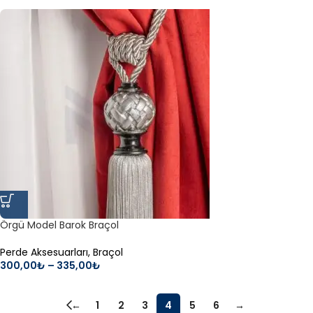
Örgü Model Barok Braçol
Perde Aksesuarları
,
Braçol
300,00
₺
–
335,00
₺
←
1
2
3
4
5
6
→