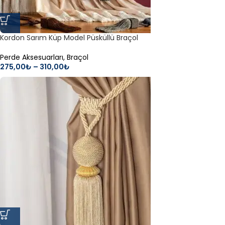
Kordon Sarım Küp Model Püsküllü Braçol
Perde Aksesuarları
,
Braçol
275,00
₺
–
310,00
₺