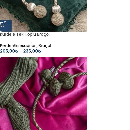
Kurdele Tek Toplu Braçol
Perde Aksesuarları
,
Braçol
205,00
₺
–
235,00
₺