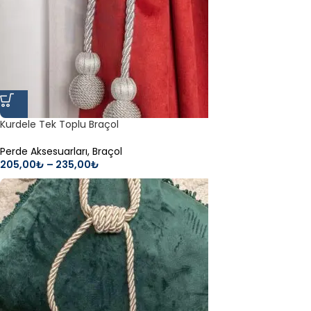
Kurdele Tek Toplu Braçol
Perde Aksesuarları
,
Braçol
205,00
₺
–
235,00
₺