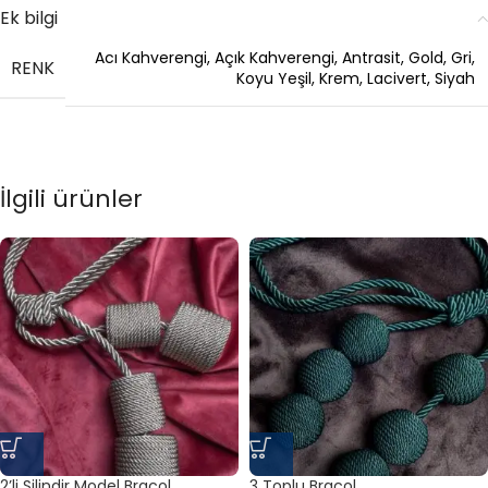
Ek bilgi
Acı Kahverengi
,
Açık Kahverengi
,
Antrasit
,
Gold
,
Gri
,
RENK
Koyu Yeşil
,
Krem
,
Lacivert
,
Siyah
İlgili ürünler
2’li Silindir Model Braçol
3 Toplu Braçol