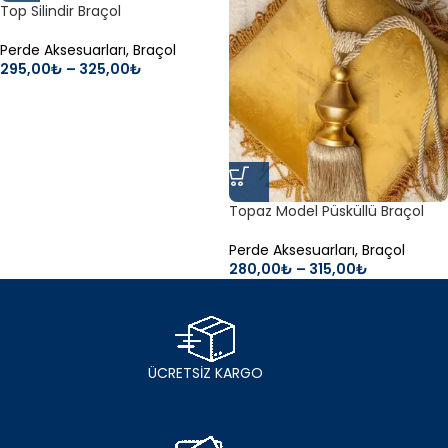
Top Silindir Braçol
Perde Aksesuarları
,
Braçol
295,00
₺
–
325,00
₺
Topaz Model Püsküllü Braçol
Perde Aksesuarları
,
Braçol
280,00
₺
–
315,00
₺
ÜCRETSİZ KARGO