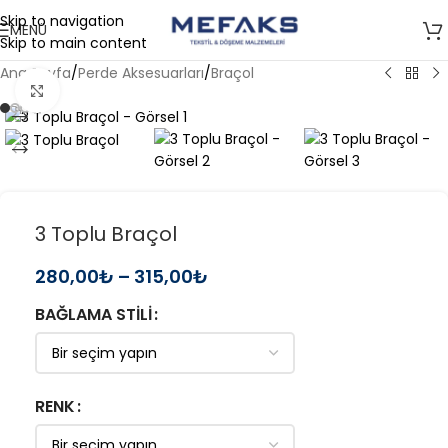
Skip to navigation
MENÜ
Skip to main content
Ana Sayfa
/
Perde Aksesuarları
/
Braçol
Büyütmek için tıklayın
3 Toplu Braçol
280,00
₺
–
315,00
₺
BAĞLAMA STILI
RENK