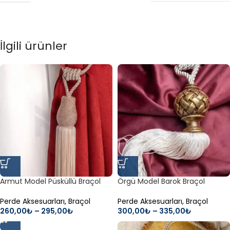
İlgili ürünler
Armut Model Püsküllü Braçol
Örgü Model Barok Braçol
Perde Aksesuarları
,
Braçol
Perde Aksesuarları
,
Braçol
260,00
₺
–
295,00
₺
300,00
₺
–
335,00
₺