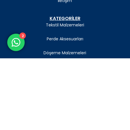
İletişim
KATEGORİLER
Tekstil Malzemeleri
2
Perde Aksesuarları
Döşeme Malzemeleri
SÖZLEŞMELER
Gizlilik Politikası
Mesafeli Satış Sözleşmesi
Teslimat ve İade Politikası
Şartlar ve Koşullar